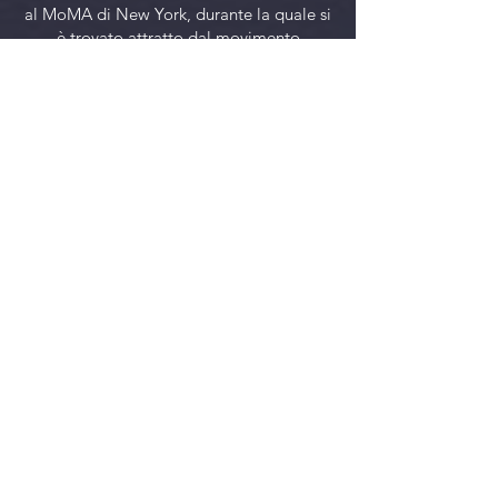
al MoMA di New York, durante la quale si
è trovato attratto dal movimento
incessante della folla.
Giochi di sovrapposizioni e sdoppiamenti
di figure sembrano voler enfatizzare
esistenze che si intersecano, che si
sovrappongono per un momento in un
luogo, in un istante solo per poi separarsi
per riprendere un viaggio.
Questo lavoro è una rappresentazione
esatta del "multidimensionale"; un'opera
stilisticamente classica e tremendamente
contemporanea, evocativa e visionaria.
Con le sue stesse parole: le immagini che
dipingo rappresentano il nostro divenire,
l'attimo fuggente, il nostro essere
proiettati quotidianamente da forti
correnti, correnti di spazio e di tempo che
ci modificano, trasformano e consumano.
Sì, spazio e tempo, concetti che hanno
fortemente influenzato la ricerca artistica